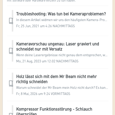
mit Software oder Hardware einzeln zu tun haben.
Troubleshooting: Was tun bei Kameraproblemen?
In diesem Artikel widmen wir uns den häufigsten Kamera-Problemen und besprechen Lösungsansätze. Schauen wir uns folgende Fälle genauer an: Das Vorschau-...
Fr, 25 Jun, 2021 um 4:26 NACHMITTAGS
Kameravorschau ungenau: Laser graviert und
schneidet nur mit Versatz
Wenn deine Laserergebnisse nicht genau dem entsprechen, was die Vorschau anzeigt, kann das an mehreren Faktoren liegen. In diesem Artikel findest du die häu...
Mo, 21 Aug, 2023 um 12:02 NACHMITTAGS
Holz lässt sich mit dem Mr Beam nicht mehr
richtig schneiden
Warum schneidet der Mr Beam mein Holz nicht durch? Es kann verschiedene Gründe dafür geben, dass dein Mr Beam Probleme beim Schneiden von Holz hat. Di...
Fr, 8 Mai, 2026 um 9:24 VORMITTAGS
Kompressor Funktionsstörung - Schlauch
überprüfen