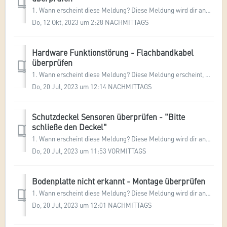
1. Wann erscheint diese Meldung? Diese Meldung wird dir angezeigt, wenn der Mr Beam erkennt, dass der Kompressor, der für die Luftzufuhr durch das dreamcut...
Do, 12 Okt, 2023 um 2:28 NACHMITTAGS
Hardware Funktionstörung - Flachbandkabel
überprüfen
1. Wann erscheint diese Meldung? Diese Meldung erscheint, wenn der Mr Beam keinen Laserjob starten kann, da der Laserkopf über eine fehlerhafte Verbindung ...
Do, 20 Jul, 2023 um 12:14 NACHMITTAGS
Schutzdeckel Sensoren überprüfen - "Bitte
schließe den Deckel"
1. Wann erscheint diese Meldung? Diese Meldung wird dir angezeigt, bevor du einen Laserjob starten willst und wenn die Software deines Mr Beam den Schutzde...
Do, 20 Jul, 2023 um 11:53 VORMITTAGS
Bodenplatte nicht erkannt - Montage überprüfen
1. Wann erscheint diese Meldung? Diese Meldung wird dir angezeigt, wenn die Software deines Mr Beam die Bodenplatte nicht erkennt. Dies passiert immer dann...
Do, 20 Jul, 2023 um 12:01 NACHMITTAGS