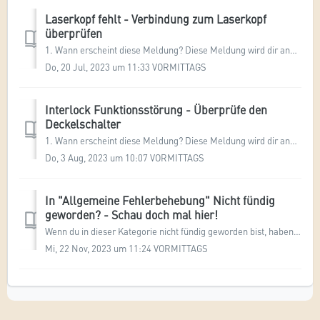
Laserkopf fehlt - Verbindung zum Laserkopf
überprüfen
1. Wann erscheint diese Meldung? Diese Meldung wird dir angezeigt, wenn dein Mr Beam den Laserkopf nicht mehr erkennen kann. In den meisten Fällen handelt ...
Do, 20 Jul, 2023 um 11:33 VORMITTAGS
Interlock Funktionsstörung - Überprüfe den
Deckelschalter
1. Wann erscheint diese Meldung? Diese Meldung wird dir angezeigt, wenn dein Schutzdeckel offen ist, mindestens einer der Sensoren jedoch einen geschlossen...
Do, 3 Aug, 2023 um 10:07 VORMITTAGS
In "Allgemeine Fehlerbehebung" Nicht fündig
geworden? - Schau doch mal hier!
Wenn du in dieser Kategorie nicht fündig geworden bist, haben wir dir hier einige verwandte Artikel oder Kategorien verlinkt, die dir vielleicht weiter helf...
Mi, 22 Nov, 2023 um 11:24 VORMITTAGS