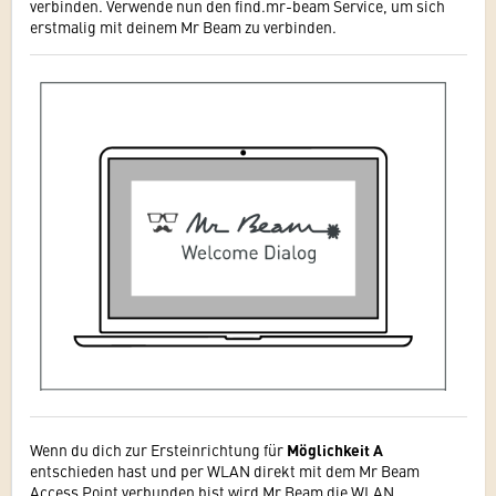
verbinden. Verwende nun den find.mr-beam Service, um sich
erstmalig mit deinem Mr Beam zu verbinden.
Una
wir
be
Dor
dei
Sch
WL
WLA
Tip
gis
dur
Wenn du dich zur Ersteinrichtung für
Möglichkeit A
entschieden hast und per WLAN direkt mit dem Mr Beam
Access Point verbunden bist wird Mr Beam die WLAN